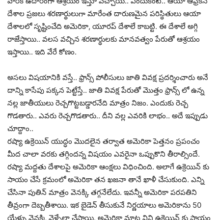
వారికి ఉదారంగా ఆశ్రయం ఇస్తూ వచ్చాయి.. ఎందుకంటే.. ఆయా ఆఫ్రికన్
దేశాల ప్రజలు శరణార్థులుగా మారేంత దారుణమైన పరిస్థితులు ఆయా
దేశాలలో సృష్టించేది అమెరికా, యూరప్ దేశాలే కాబట్టి. ఈ దేశాలే అగ్గి
రాజేస్తాయి.. వలస వచ్చిన శరణార్థులకు మానవత్వం పేరుతో ఆశ్రయం
ఇస్తాయి.. ఇది వేరే కోణం.
అసలు విషయానికి వస్తే.. ఫ్రాన్స్ పోలీసులు జాతి వివక్ష ప్రదర్శించారు అనే
దాన్ని కాసేపు పక్కన పెట్టేస్తే.. జాతి వివక్ష పేరుతో మొత్తం ఫ్రాన్స్ లో ఉన్న
నల్ల జాతీయులు రెచ్చగొట్టబడ్డారనేది మాత్రం నిజం. ఎందుకు రెచ్చ
గొడతారు.. ఎవరు రెచ్చగొడతారు.. దీని వల్ల ఎవరికి లాభం.. అదే ఇప్పుడు
చూద్దాం..
రష్యా ఉక్రెయిన్ యుద్ధం మొదలైన తర్వాత అమెరికా పెత్తనం ప్రపంచం
మీద చాలా వరకు తగ్గిందన్న విషయం ఎవరైనా ఒప్పుకొని తీరాల్సిందే.
రష్యా మద్దతు దేశాలపై అమెరికా ఆంక్షలు విధించింది. అలాగే ఉక్రెయిన్ కు
సాయం చేసే క్రమంలో అమెరికా తన ఖజనా తానే ఖాళీ చేసుకుంది. ఎన్ని
చేసినా పుతిన్ మాత్రం వెనక్కి తగ్గనేలేదు. ఇవన్నీ అమెరికా పరపతిని
తీవ్రంగా దెబ్బతీశాయి. ఇక బైడెన్ తీసుకునే నిర్ణయాలు అమెరికాను 50
యేళ్ళు వెనక్కి వెళ్ళేలా చేసాయి. అమెరికా మాట విని ఉక్రెయిన్ కు సాయం