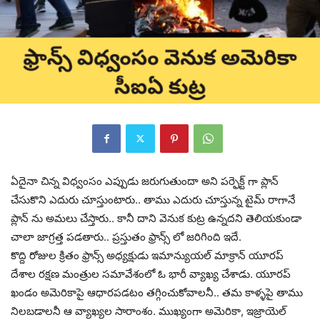
ఏదైనా చిన్న విధ్వంసం ఎప్పుడు జరుగుతుందా అని పర్ఫెక్ట్ గా ప్లాన్
చేసుకొని ఎదురు చూస్తుంటారు.. తాము ఎదురు చూస్తున్న టైమ్ రాగానే
ప్లాన్ ను అమలు చేస్తారు.. కానీ దాని వెనుక కుట్ర ఉన్నదని తెలియకుండా
చాలా జాగ్రత్త పడతారు.. ప్రస్తుతం ఫ్రాన్స్ లో జరిగింది ఇదే.
కొద్ది రోజుల క్రితం ఫ్రాన్స్ అధ్యక్షుడు ఇమాన్యుయల్ మాక్రాన్ యూరప్
దేశాల రక్షణ మంత్రుల సమావేశంలో ఓ భారీ వ్యాఖ్య చేశాడు. యూరప్
ఖండం అమెరికాపై ఆధారపడటం తగ్గించుకోవాలనీ.. తమ కాళ్ళపై తాము
నిలబడాలనీ ఆ వ్యాఖ్యల సారాంశం. ముఖ్యంగా అమెరికా, ఇజ్రాయెల్