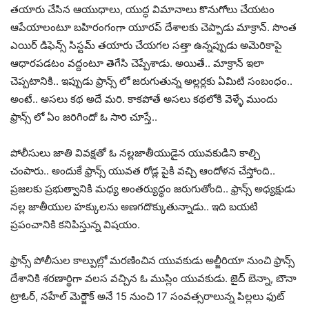
తయారు చేసిన ఆయుధాలు, యుద్ధ విమానాలు కొనుగోలు చేయటం
ఆపేయాలంటూ బహిరంగంగా యూరప్ దేశాలకు చెప్పాడు మాక్రాన్. సొంత
ఎయిర్ డిఫెన్స్ సిస్టమ్ తయారు చేయగల సత్తా ఉన్నప్పుడు అమెరికాపై
ఆధారపడటం వద్దంటూ తెగేసి చెప్పేశాడు. అయితే.. మాక్రాన్ ఇలా
చెప్పటానికి.. ఇప్పుడు ఫ్రాన్స్ లో జరుగుతున్న అల్లర్లకు ఏమిటి సంబంధం..
అంటే.. అసలు కథ అదే మరి. కాకపోతే అసలు కథలోకి వెళ్ళే ముందు
ఫ్రాన్స్ లో ఏం జరిగిందో ఓ సారి చూస్తే..
పోలీసులు జాతి వివక్షతో ఓ నల్లజాతీయుడైన యువకుడిని కాల్చి
చంపారు.. అందుకే ఫ్రాన్స్ యువత రోడ్ల పైకి వచ్చి ఆందోళన చేస్తోంది..
ప్రజలకు ప్రభుత్వానికి మధ్య అంతర్యుద్ధం జరుగుతోంది.. ఫ్రాన్స్ అధ్యక్షుడు
నల్ల జాతీయుల హక్కులను అణగదొక్కుతున్నాడు.. ఇది బయటి
ప్రపంచానికి కనిపిస్తున్న విషయం.
ఫ్రాన్స్ పోలీసుల కాల్పుల్లో మరణించిన యువకుడు అల్జీరియా నుంచి ఫ్రాన్స్
దేశానికి శరణార్థిగా వలస వచ్చిన ఓ ముస్లిం యువకుడు. జైద్ బెన్నా, బౌనా
ట్రాఓర్, నహేల్ మెర్జౌక్ అనే 15 నుంచి 17 సంవత్సరాలున్న పిల్లలు ఫుట్