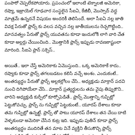
పంపారో చెప్పలేకపోయారు. ప్రపంచంలో ఇలాంటి టెక్నాలజీ అమెరికా,
రష్యా, ఇజ్రాయెల్ గూఢచార సంస్థలైన సీఐఏ, కేజీబీ, మొస్సాద్ వద్ద
మాత్రమే ఉన్నదనే విషయం అందరికీ తెలిసిందే. అలా సీఐఏ నల్ల జాతి
వివక్ష పేరుతో ఫ్రాన్స్ కు వలస వచ్చిన నల్ల జాతీయులను రెచ్చగొట్టింది..
మానవత్వం పేరుతో ఫ్రాన్స్ యువతను కూడా ఇందులోకి లాగి వారి చేత
కూడా అల్లర్లు చేయించింది.. మొత్తానికి ఫ్రాన్స్ ఇప్పుడు రావణకాష్టంలా
మారింది. సీఐఏ ప్లాన్ సక్సెస్..
అయితే.. ఇలా చేస్తే అమెరికాకు ఏమొస్తుంది.. ఒక్క అమెరికాకే కాదు..
రష్యాకు కూడా ఫ్రాన్స్ తగలబడటం కలిసి వచ్చే అంశం. ఎందుకంటే..
అంతర్యుద్ధం పేరుతో ఫ్రాన్స్ అల్లకల్లోలం చేసి.. అధ్యక్షుడు మాక్రాన్ పదవి
నుంచి దిగిపోయేలా చేసి.. మాక్రాన్ ప్రత్యర్థులను తమ వైపు తిప్పుకొని..
వారిని అధ్యక్షుడి కుర్చీలో కూర్చోపెడితే.. ఫ్రాన్స్ మొత్తాన్ని గుప్పిట్లో
పెట్టుకోవచ్చు. ఫ్రాన్స్ ను గుప్పిట్లో పెట్టుకుంటే.. యూరప్ దేశాలు కూడా
తమ గుప్పిట్లో ఉన్నట్టే. ఫ్రాన్స్ తో పాటు యూరప్ దేశాలు తన చేయి దాటి
వెళ్ళకుండా అమెరికా చేసిన కుట్ర ఇది. ఇప్పుడు పుతిన్ కూడా ఫ్రాన్స్
అంతర్యుద్ధం ముదిరితే తన మాట వినే వ్యక్తిని తీసుకొచ్చి ఫ్రాన్స్