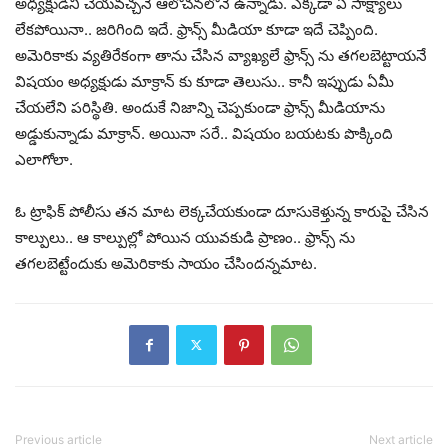
అధ్యక్షుడిని చేయవచ్చనే ఆలోచనలోనే ఉన్నాడు. ఎక్కడా ఏ సాక్ష్యాలు
లేకపోయినా.. జరిగింది ఇదే. ఫ్రాన్స్ మీడియా కూడా ఇదే చెప్పింది.
అమెరికాకు వ్యతిరేకంగా తాను చేసిన వ్యాఖ్యలే ఫ్రాన్స్ ను తగలబెట్టాయనే
విషయం అధ్యక్షుడు మాక్రాన్ కు కూడా తెలుసు.. కానీ ఇప్పుడు ఏమీ
చేయలేని పరిస్థితి. అందుకే నిజాన్ని చెప్పకుండా ఫ్రాన్స్ మీడియాను
అడ్డుకున్నాడు మాక్రాన్. అయినా సరే.. విషయం బయటకు పొక్కింది
ఎలాగోలా.
ఓ ట్రాఫిక్ పోలీసు తన మాట లెక్కచేయకుండా దూసుకెళ్తున్న కారుపై చేసిన
కాల్పులు.. ఆ కాల్పుల్లో పోయిన యువకుడి ప్రాణం.. ఫ్రాన్స్ ను
తగలబెట్టేందుకు అమెరికాకు సాయం చేసిందన్నమాట.
Previous article
Next article