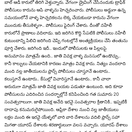
బాల్ ఆడి కారులో తిరిగి వెళ్తున్నారు. వేగంగా డ్రైవింగ్ చేసినందుకు ట్రాఫిక్
పోలీసులు కారును ఆపి వాళ్ళను హెచ్చరించారు. పోలీసులు అడ్డుగా ఉన్న
సమయంలోనే వాళ్ళ హెచ్చరికలను లెక్క చేయకుండా కారును వేగంగా
ముందుకు తీసుకెళ్ళగా.. పోలీసులు ఫైరింగ్ చేశారు. దీంతో నహేలీ
కారులోనే ప్రాణాలు వదిలాడు. ఇది జరిగిన కొద్ది సేపటికి పోలీసులు నహేలీ
కుటుంబాన్ని పిలిచి జరిగింది చెప్పి గంటల్లోనే అంత్యక్రియలు చేసి తంతును
పూర్తి చేశారు. జరిగింది ఇదీ.. ఇందులో పోలీసులకు ఆ పిల్లలపై
అనుమానం మాత్రమే ఉంది.. జాతి వివక్ష వాళ్ళ మనసులో ఉండొచ్చు..
కానీ కాల్పులు చేయటానికి కారణం మాత్రం వివక్ష కాదు. నిత్యం వందలాది
మంది నల్ల జాతీయులను ఫ్రాన్స్ పోలీసులు చూస్తూనే ఉంటారు..
కలుస్తూనే ఉంటారు.. కేసుల్లో విచారిస్తూనే ఉంటారు.. కానీ చాలా
అరుదుగా మాత్రమే జాతి వివక్ష బయట పడుతూ ఉంటుంది. అది కూడా
పోలీసులను ఎదిరించిన సందర్భాల్లోనే కనిపించింది గత సుమారు 20
సంవత్సరాలుగా. జాతి వివక్ష అనేది ఇరవై సంవత్సరాల క్రితానికి.. ఇప్పటికీ
దాదాపు కనుమరుగైపోయింది. ఆఫ్రికా దేశాల నుంచి నల్ల జాతీయులు
లక్షల మంది ఈ ఇరవై యేళ్ళలో వారి వారి దేశాలను వదిలి ఫ్రాన్స్ సహా
మిగతా యూరప్ దేశాలకు శరణార్థులుగా వలస వచ్చారు. యూరప్ దేశాలు