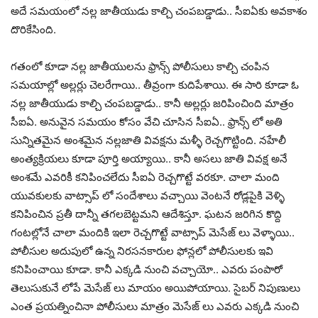
అదే సమయంలో నల్ల జాతీయుడు కాల్చి చంపబడ్డాడు.. సీఐఏకు అవకాశం
దొరికేసింది.
గతంలో కూడా నల్ల జాతీయులను ఫ్రాన్స్ పోలీసులు కాల్చి చంపిన
సమయాల్లో అల్లర్లు చెలరేగాయి.. తీవ్రంగా కుదిపేశాయి. ఈ సారి కూడా ఓ
నల్ల జాతీయుడు కాల్చి చంపబడ్డాడు.. కానీ అల్లర్లు జరిపించింది మాత్రం
సీఐఏ. అనువైన సమయం కోసం వేచి చూసిన సీఐఏ.. ఫ్రాన్స్ లో అతి
సున్నితమైన అంశమైన నల్లజాతి వివక్షను మళ్ళీ రెచ్చగొట్టింది. నహేలీ
అంత్యక్రియలు కూడా పూర్తి అయ్యాయి.. కానీ అసలు జాతి వివక్ష అనే
అంశమే ఎవరికీ కనిపించలేదు సీఐఏ రెచ్చగొట్టే వరకూ. చాలా మంది
యువకులకు వాట్సాప్ లో సందేశాలు వచ్చాయి వెంటనే రోడ్లపైకి వెళ్ళి
కనిపించిన ప్రతీ దాన్నీ తగలబెట్టమని ఆదేశిస్తూ. ఘటన జరిగిన కొద్ది
గంటల్లోనే చాలా మందికి ఇలా రెచ్చగొట్టే వాట్సాప్ మెసేజ్ లు వెళ్ళాయి..
పోలీసుల అదుపులో ఉన్న నిరసనకారుల ఫోన్లలో పోలీసులకు ఇవి
కనిపించాయి కూడా. కానీ ఎక్కడి నుంచి వచ్చాయో.. ఎవరు పంపారో
తెలుసుకునే లోపే మెసేజ్ లు మాయం అయిపోయాయి. సైబర్ నిపుణులు
ఎంత ప్రయత్నించినా పోలీసులు మాత్రం మెసేజ్ లు ఎవరు ఎక్కడి నుంచి