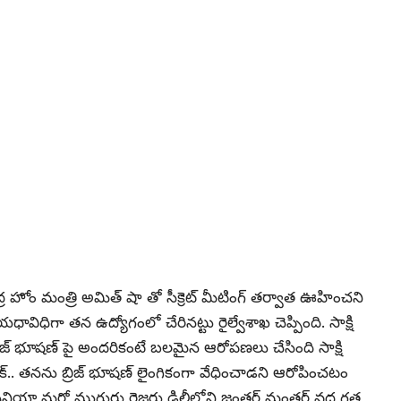
ద్ర హోం మంత్రి అమిత్ షా తో సీక్రెట్ మీటింగ్ తర్వాత ఊహించని
ావిధిగా తన ఉద్యోగంలో చేరినట్టు రైల్వేశాఖ చెప్పింది. సాక్షి
ు. బ్రిజ్ భూషణ్ పై అందరికంటే బలమైన ఆరోపణలు చేసింది సాక్షి
లిక్.. తనను బ్రిజ్ భూషణ్ లైంగికంగా వేధించాడని ఆరోపించటం
 మరో ముగ్గురు రెజ్లర్లు ఢిల్లీలోని జంతర్ మంతర్ వద్ద గత