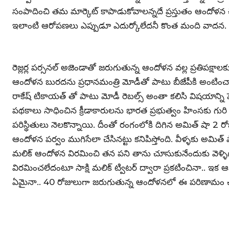
సంపాదించి తమ మార్కెట్ కాపాడుకోవాలన్నదే ప్రస్తుతం ఆందోళన చేస్త
ఇలాంటి ఆరోపణలు ఎప్పుడూ ఎదుర్కోలేదనీ కొంత మంది వాదన.
రెజ్లర్ల పర్సనల్ అజెండాతో జరుగుతున్న ఆందోళన వల్ల ప్రతిపక్షాలకు ఓ 
ఆందోళన బురదను ప్రధానమంత్రి మోడీతో పాటు బీజేపీకి అంటిం
రాకేష్ టికాయత్ తో పాటు మోడీ రెబల్స్ అంతా కలిసి విషయాన్ని పె
పథకాలు సాధించిన క్రీడాకారులను భారత ప్రభుత్వం హింసకు గు
పరిస్థితులు నెలకొన్నాయి. దీంతో రంగంలోకి దిగిన అమిత్ షా 2 రోజ
ఆందోళన పర్వం ముగిసేలా చేసినట్టు కనిపిస్తోంది. వీళ్ళకు అమిత్ షా
మలిక్ ఆందోళన విరమించి తన పని తాను చూసుకునేందుకు వెళ
విరమించలేదంటూ సాక్షి మలిక్ ట్విటర్ ద్వారా ప్రకటించినా.. ఇక 
ఏమైనా.. 40 రోజులుగా జరుగుతున్న ఆందోళనలో ఈ పరిణామం 