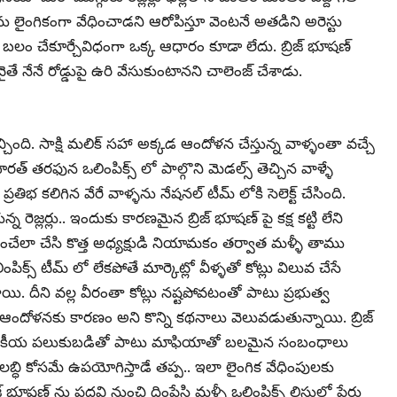
 లైంగికంగా వేధించాడని ఆరోపిస్తూ వెంటనే అతడిని అరెస్టు
కు బలం చేకూర్చేవిధంగా ఒక్క ఆధారం కూడా లేదు. బ్రిజ్ భూషణ్
తే నేనే రోడ్డుపై ఉరి వేసుకుంటానని చాలెంజ్ చేశాడు.
ింది. సాక్షి మలిక్ సహా అక్కడ ఆందోళన చేస్తున్న వాళ్ళంతా వచ్చే
 భారత్ తరఫున ఒలింపిక్స్ లో పాల్గొని మెడల్స్ తెచ్చిన వాళ్ళే
తిభ కలిగిన వేరే వాళ్ళను నేషనల్ టీమ్ లోకి సెలెక్ట్ చేసింది.
 రెజ్లర్లు.. ఇందుకు కారణమైన బ్రిజ్ భూషణ్ పై కక్ష కట్టి లేని
గించేలా చేసి కొత్త అధ్యక్షుడి నియామకం తర్వాత మళ్ళీ తాము
పిక్స్ టీమ్ లో లేకపోతే మార్కెట్లో వీళ్ళతో కోట్లు విలువ చేసే
యి. దీని వల్ల వీరంతా కోట్లు నష్టపోవటంతో పాటు ప్రభుత్వ
ళ్ళ ఆందోళనకు కారణం అని కొన్ని కథనాలు వెలువడుతున్నాయి. బ్రిజ్
 రాజకీయ పలుకుబడితో పాటు మాఫియాతో బలమైన సంబంధాలు
్ధి కోసమే ఉపయోగిస్తాడే తప్ప.. ఇలా లైంగిక వేధింపులకు
్ భూషణ్ ను పదవి నుంచి దింపేసి మళ్ళీ ఒలింపిక్స్ లిస్టులో పేరు