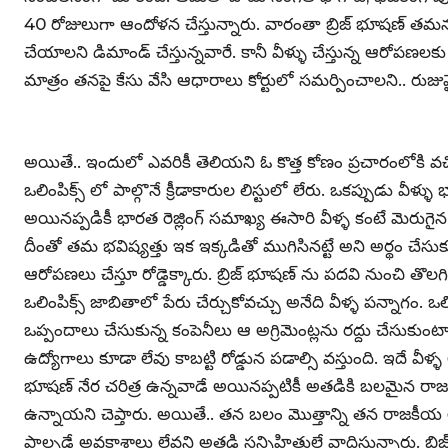
40 రోజులుగా ఆందోళన చేస్తున్నారు. వారంతా బ్రిజ్ భూషణ్ తమను
చేయాలని డిమాండ్ చేస్తున్నవారే. కానీ వీళ్ళు చేస్తున్న ఆరోపణల
మాత్రం తనపై కేసు వేసి ఆధారాలు కోర్టులో సమర్పించాలని.. రుజువై
అయితే.. ఇందులో ఎవరికీ తెలియని ఓ కొత్త కోణం ప్రచారంలోకి వచ్చ
ఒలింపిక్స్ లో పాల్గొనే క్రీడాకారుల లిస్టులో లేరు. ఒకప్పుడు వీళ్ళు
అయినప్పడికీ భారత రెజ్లింగ్ సమాఖ్య ఈసారి వీళ్ళ కంటే మెరుగైన ప్ర
దీంతో తమ భవిష్యత్తు ఇక ఇక్కడితో ముగిసినట్టే అని అర్థం చేసుకున్న
ఆరోపణలు చేస్తూ రోడ్డెక్కారు. బ్రిజ్ భూషణ్ ను పదవి నుంచి తొల
ఒలింపిక్స్ జాబితాలో పేరు చేర్చుకోవచ్చు అనేది వీళ్ళ పన్నాగం. ఒలిం
ఒప్పందాలు చేసుకున్న కంపెనీలు ఆ అగ్రిమెంట్లను రద్దు చేసుకుంటా
ఉద్యోగాలు కూడా లేవు కాబట్టి రోడ్డున పడాల్సి వస్తుంది. ఇదే వీ
భూషణ్ నేర చరిత్ర ఉన్నవాడే అయినప్పటికీ అతడికి బలమైన
ఉన్నాయని చెప్తారు. అయితే.. తన బలం మొత్తాన్ని తన రాజకీయ లబ
పాల్పడే అవకాశాలు లేవని అతడి సన్నిహితులే వాదిస్తున్నారు. బ్రిజ