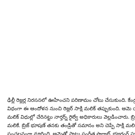
ఢిల్లీ రెజ్లర్ల నిరసనలో ఊహించని పరిణామం చోటు చేసుకుంది. కేం
విధంగా ఈ ఆందోళన నుంచి రెజ్లర్ సాక్షి మలిక్ తప్పుకుంది. ఆమె యధ
మలిక్ విధుల్లో చేరినట్టు నార్తర్న్ రైల్వే అధికారులు వెల్లడించార
మలికే. బ్రిజ్ భూషణ్ తనకు తండ్రితో సమానం అని చెప్పే సాక్షి మ
సంచలనంగా మారింది. ఆమెతో పాటు సంగీత ఫొగాట్, భజరంగ్ పునియా