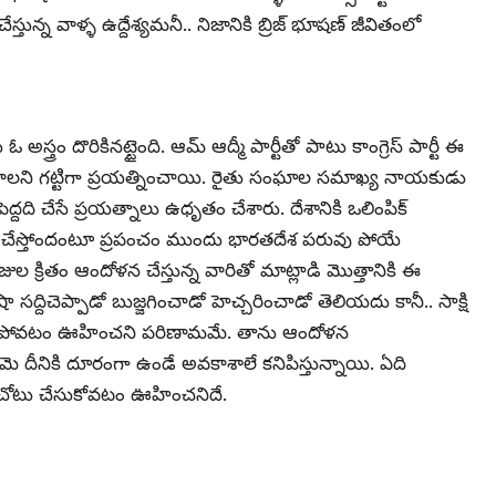
ున్న వాళ్ళ ఉద్దేశ్యమనీ.. నిజానికి బ్రిజ్ భూషణ్ జీవితంలో
అస్త్రం దొరికినట్టైంది. ఆమ్ ఆద్మీ పార్టీతో పాటు కాంగ్రెస్ పార్టీ ఈ
చాలని గట్టిగా ప్రయత్నించాయి. రైతు సంఘాల సమాఖ్య నాయకుడు
ద్దది చేసే ప్రయత్నాలు ఉధృతం చేశారు. దేశానికి ఒలింపిక్
రి చేస్తోందంటూ ప్రపంచం ముందు భారతదేశ పరువు పోయే
ుల క్రితం ఆందోళన చేస్తున్న వారితో మాట్లాడి మొత్తానికి ఈ
 సద్దిచెప్పాడో బుజ్జగించాడో హెచ్చరించాడో తెలియదు కానీ.. సాక్షి
్ళిపోవటం ఊహించని పరిణామమే. తాను ఆందోళన
ఆమె దీనికి దూరంగా ఉండే అవకాశాలే కనిపిస్తున్నాయి. ఏది
చోటు చేసుకోవటం ఊహించనిదే.