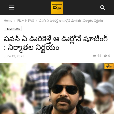
Home
FILM NEWS
పవన్ ఏ ఊరికెళ్తే ఆ ఊర్లోనే షూటింగ్ : నిర్మాతల నిర్ణయం
FILM NEWS
పవన్ ఏ ఊరికెళ్తే ఆ ఊర్లోనే షూటింగ్
: నిర్మాతల నిర్ణయం
64
0
June 13, 2023