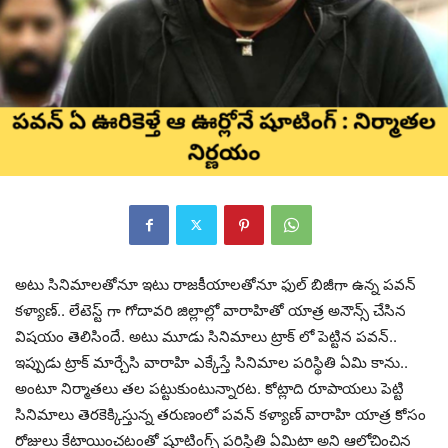
అటు సినిమాలతోనూ ఇటు రాజకీయాలతోనూ ఫుల్ బిజీగా ఉన్న పవన్
కళ్యాణ్.. లేటెస్ట్ గా గోదావరి జిల్లాల్లో వారాహితో యాత్ర అనౌన్స్ చేసిన
విషయం తెలిసిందే. అటు మూడు సినిమాలు ట్రాక్ లో పెట్టిన పవన్..
ఇప్పుడు ట్రాక్ మార్చేసి వారాహి ఎక్కేస్తే సినిమాల పరిస్థితి ఏమి కాను..
అంటూ నిర్మాతలు తల పట్టుకుంటున్నారట. కోట్లాది రూపాయలు పెట్టి
సినిమాలు తెరకెక్కిస్తున్న తరుణంలో పవన్ కళ్యాణ్ వారాహి యాత్ర కోసం
రోజులు కేటాయించటంతో షూటింగ్స్ పరిస్థితి ఏమిటా అని ఆలోచించిన