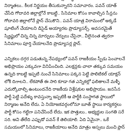
నిర్మాతలు.. కీలక నిర్ణయం తీసుకున్నారని సమాచారం. పవన్ యాత్
చేసేది గోదావరి జిల్లాల్లోనే కాబట్టి.. సినిమాల కోసం కావాల్సిన సీన్లను
గోదావరి జిల్లాలోనే ప్లాన్ చేసుకొని.. పవన్ యాత్ర విరామంలో అక్కడే
షూటింగ్ చేయాలని డిసైడ్ అయ్యారట ప్రొడ్యూసర్స్. అవసరమైతే
స్క్రిప్టులో చిన్న చిన్న మార్పులు చేర్పులు చేసైనా.. వీలైనంత త్వరగా
సినిమాలు పూర్తి చేయాలనేది ప్రొడ్యూసర్ల ప్లాన్.
ఎన్నికలు దగ్గర పడుతున్న నేపథ్యంలో పవన్ రాజకీయం స్పీడు పెంచాలనే
అభిప్రాయం ఎక్కువగా వినిపించింది. ఎలక్షన్లకు చాలా తక్కువ సమయం
ఉన్నది కాబట్టి ఇప్పటి నుంచే సినిమాలు పక్కన పెట్టి పొలిటికల్ యాక్షన్
లోకి దిగాలని.. లేకపోతే ఈ సారి కూడా గత ఎన్నికల్లో ఫలితాలనే మళ్ళీ
ఎదుర్కోవాల్సి ఉంటుందనేది రాజకీయ విశ్లేషకుల అభిప్రాయం. జనసేన
పార్టీ పెట్టి పదేళ్ళు కావస్తున్నా ఇప్పటికీ ఆ పార్టీకి సంస్థాగత స్థాయిలో
నిర్మాణం అనేది లేదు. ఏ నియోజకవర్గంలోనూ బూత్ స్థాయి కార్యకర్తలు
పార్టీ కోసం గట్టిగా పనిచేసిందే లేదు. ఇక పొత్తులు.. అభ్యర్థుల సంగతి సరే
సరి. అవి తేలేది ఎప్పుడో పవన్ కే తెలియాలి. ఏది ఏమైనా.. ఒకే
సమయంలో సినిమాలు, రాజకీయాలు అనేది మాత్రం అస్సలు మంచి ప్లాన్