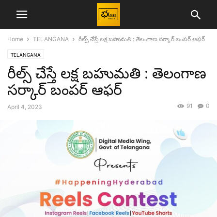
Home
TELANGANA
రీల్స్ చేస్తే లక్ష బహుమతి : తెలంగాణ సర్కార్ బంపర్ ఆఫర్
TELANGANA
రీల్స్ చేస్తే లక్ష బహుమతి : తెలంగాణ
సర్కార్ బంపర్ ఆఫర్
91
0
April 4, 2023