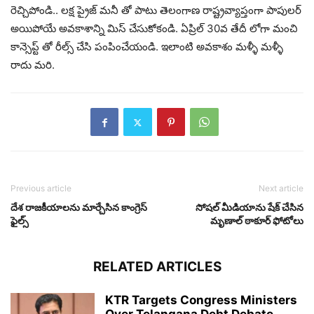
రెచ్చిపోండి.. లక్ష ప్రైజ్ మనీ తో పాటు తెలంగాణ రాష్ట్రవ్యాప్తంగా పాపులర్
అయిపోయే అవకాశాన్ని మిస్ చేసుకోకండి. ఏప్రిల్ 30వ తేదీ లోగా మంచి
కాన్సెప్ట్ తో రీల్స్ చేసి పంపించేయండి. ఇలాంటి అవకాశం మళ్ళీ మళ్ళీ
రాదు మరి.
Previous article
Next article
దేశ రాజకీయాలను మార్చేసిన కాంగ్రెస్
సోషల్ మీడియాను షేక్ చేసిన
ఫైల్స్
మృణాల్ ఠాకూర్ ఫోటోలు
RELATED ARTICLES
KTR Targets Congress Ministers