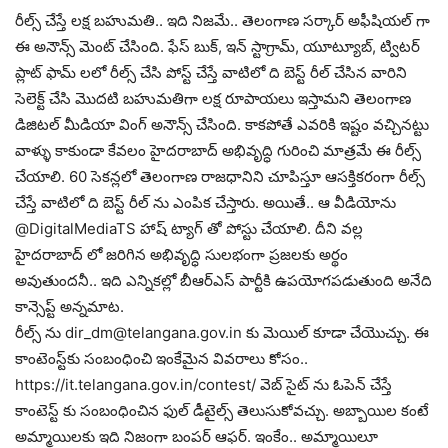
రీల్స్ చేస్తే లక్ష బహుమతి.. ఇది నిజమే.. తెలంగాణ సర్కార్ అఫీషియల్ గా
ఈ అనౌన్స్ మెంట్ చేసింది. ఫేస్ బుక్, ఇన్ స్టాగ్రామ్, యూట్యూబ్, ట్విటర్
ప్లాట్ ఫామ్ లలో రీల్స్ చేసి పోస్ట్ చేస్తే వాటిలో ది బెస్ట్ రీల్ చేసిన వారిని
సెలెక్ట్ చేసి మొదటి బహుమతిగా లక్ష రూపాయలు ఇస్తామని తెలంగాణ
డిజిటల్ మీడియా వింగ్ అనౌన్స్ చేసింది. కాకపోతే ఎవరికి ఇష్టం వచ్చినట్టు
వాళ్ళు కాకుండా కేవలం హైదరాబాద్ అభివృద్ధి గురించి మాత్రమే ఈ రీల్స్
చేయాలి. 60 సెకన్లలో తెలంగాణ రాజధానిని చూపిస్తూ ఆసక్తికరంగా రీల్స్
చేస్తే వాటిలో ది బెస్ట్ రీల్ ను ఎంపిక చేస్తారు. అయితే.. ఆ వీడియోను
@DigitalMediaTS హాష్ ట్యాగ్ తో పోస్టు చేయాలి. దీని వల్ల
హైదరాబాద్ లో జరిగిన అభివృద్ధి సులభంగా ప్రజలకు అర్థం
అవుతుందనీ.. ఇది ఎన్నికల్లో బీఆర్ఎస్ పార్టీకి ఉపయోగపడుతుంది అనేది
కాన్సెప్ట్ అన్నమాట.
రీల్స్ ను dir_dm@telangana.gov.in కు మెయిల్ కూడా చేయొచ్చు. ఈ
కాంటెంస్ట్‌కు సంబంధించి ఇంకేమైన వివరాలు కోసం..
https://it.telangana.gov.in/contest/ వెబ్ సైట్ ను ఓపెన్ చేస్తే
కాంటెస్ట్ కు సంబంధించిన ఫుల్ డీటైల్స్ తెలుసుకోవచ్చు. అబ్బాయిల కంటే
అమ్మాయిలకు ఇది నిజంగా బంపర్ ఆఫర్. ఇంకేం.. అమ్మాయిలూ