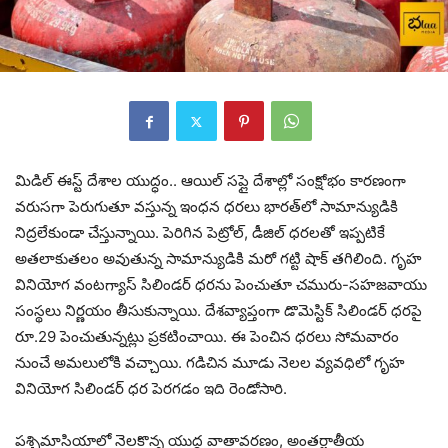
మిడిల్ ఈస్ట్ దేశాల యుద్ధం.. ఆయిల్ సప్లై దేశాల్లో సంక్షోభం కారణంగా
వరుసగా పెరుగుతూ వస్తున్న ఇంధన ధరలు భారత్‌లో సామాన్యుడికి
నిద్రలేకుండా చేస్తున్నాయి. పెరిగిన పెట్రోల్, డీజిల్ ధరలతో ఇప్పటికే
అతలాకుతలం అవుతున్న సామాన్యుడికి మరో గట్టి షాక్ తగిలింది. గృహ
వినియోగ వంటగ్యాస్ సిలిండర్ ధరను పెంచుతూ చమురు-సహజవాయు
సంస్థలు నిర్ణయం తీసుకున్నాయి. దేశవ్యాప్తంగా డొమెస్టిక్ సిలిండర్ ధరపై
రూ.29 పెంచుతున్నట్లు ప్రకటించాయి. ఈ పెంచిన ధరలు సోమవారం
నుంచే అమలులోకి వచ్చాయి. గడిచిన మూడు నెలల వ్యవధిలో గృహ
వినియోగ సిలిండర్ ధర పెరగడం ఇది రెండోసారి.
పశ్చిమాసియాలో నెలకొన్న యుద్ధ వాతావరణం, అంతర్జాతీయ