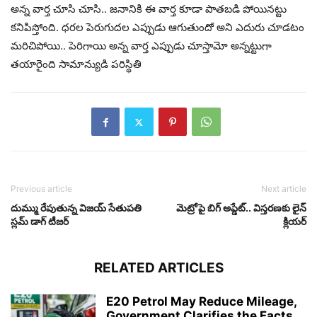
అన్న వార్త చూసి చూసి.. జనానికి ఈ వార్త కూడా పాతబడి పోయినట్టు
కనిపిస్తోంది. ధరల పెరుగుదల ఎప్పుడు ఆగుతుందో అని ఎదురు చూడటం
మరిచిపోయి.. పెరిగాయి అన్న వార్త ఎప్పుడు చూస్తామో అన్నట్టుగా
తయారైంది సామాన్యుడి పరిస్థితి
Previous article
Next article
దుమ్ము రేపుతున్న విజయ్ సేతుపతి
మెట్రోపై బిగ్ అప్డేట్.. విస్తరణకు లైన్
స్లమ్ డాగ్ టీజర్
క్లియర్
RELATED ARTICLES
E20 Petrol May Reduce Mileage,
Government Clarifies the Facts