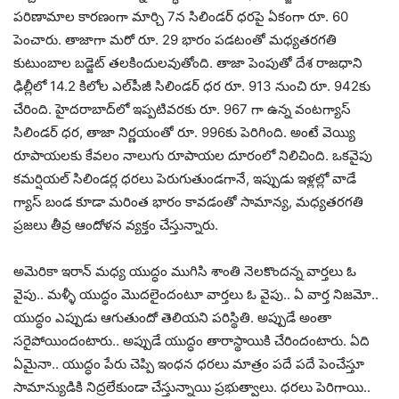
పరిణామాల కారణంగా మార్చి 7న సిలిండర్ ధరపై ఏకంగా రూ. 60
పెంచారు. తాజాగా మరో రూ. 29 భారం పడటంతో మధ్యతరగతి
కుటుంబాల బడ్జెట్ తలకిందులవుతోంది. తాజా పెంపుతో దేశ రాజధాని
ఢిల్లీలో 14.2 కిలోల ఎల్‌పీజీ సిలిండర్ ధర రూ. 913 నుంచి రూ. 942కు
చేరింది. హైదరాబాద్‌లో ఇప్పటివరకు రూ. 967 గా ఉన్న వంటగ్యాస్
సిలిండర్ ధర, తాజా నిర్ణయంతో రూ. 996కు పెరిగింది. అంటే వెయ్యి
రూపాయలకు కేవలం నాలుగు రూపాయల దూరంలో నిలిచింది. ఒకవైపు
కమర్షియల్ సిలిండర్ల ధరలు పెరుగుతుండగానే, ఇప్పుడు ఇళ్లల్లో వాడే
గ్యాస్ బండ కూడా మరింత భారం కావడంతో సామాన్య, మధ్యతరగతి
ప్రజలు తీవ్ర ఆందోళన వ్యక్తం చేస్తున్నారు.
అమెరికా ఇరాన్ మధ్య యుద్ధం ముగిసి శాంతి నెలకొందన్న వార్తలు ఓ
వైపు.. మళ్ళీ యుద్ధం మొదలైందంటూ వార్తలు ఓ వైపు.. ఏ వార్త నిజమో..
యుద్ధం ఎప్పుడు ఆగుతుందో తెలియని పరిస్థితి. అప్పుడే అంతా
సరైపోయిందంటారు.. అప్పుడే యుద్ధం తారాస్థాయికి చేరిందంటారు. ఏది
ఏమైనా.. యుద్ధం పేరు చెప్పి ఇంధన ధరలు మాత్రం పదే పదే పెంచేస్తూ
సామాన్యుడికి నిద్రలేకుండా చేస్తున్నాయి ప్రభుత్వాలు. ధరలు పెరిగాయి..