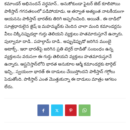
కమాండర్ అభినందన్ వర్థమాన్.. అనుకోకుండా ఫైటర్ జెట్ కూలిపోయి
పాకిస్తాన్ గగనతలంలో పడిపోయాడు. ఆ తర్వాత అత్యంత నాటకీయంగా
ఆయనను పాకిస్తాన్ భారత్‌కు తిరిగి అప్పగించింది. అయితే.. ఈ దాడిలో
సూత్రధారులైన జైష్ ఇ మహమ్మద్‌కు చెందిన చాలా మంది కమాండర్లను
వీలు చిక్కినప్పుడల్లా గుర్తు తెలియని వ్యక్తులు హతమారుస్తూనే ఉన్నారు.
పుల్వామా దాడి.. పహల్గామ్ దాడి.. అప్పుడెప్పుడో జరిగిన ముంబై
అటాక్స్.. ఇలా భారత్‌పై జరిగిన ప్రతి టెర్రర్ దాడితో సంబంధం ఉన్న
వ్యక్తులను వరుసగా ఈ గుర్తు తెలియని వ్యక్తులు హతమారుస్తూనే
ఉన్నారు. ఆప్ఘనిస్తాన్‌లోని భారత అనుకూల ఆర్మీ కమాండర్లకు టార్గెట్
ఇచ్చి.. స్వయంగా భారత్ ఈ దాడులు చేయిస్తోందని పాకిస్తాన్ గగ్గోలు
పెడుతోంది. పాకిస్తాన్ ఎంత మొత్తుకున్నా ఈ దాడులు మాత్రం ఆగటం
లేదు.