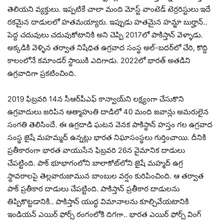
తెలియని వ్యక్తులు. ఇప్పటికే చాలా మంది మోస్ట్ వాంటెడ్ టెర్రరిస్టులు ఇదే
రకమైన దాడులలో హతమయ్యారు. ఇప్పుడు హతమైన హమ్జా బుర్హాన్..
పెద్ద చదువులు చదువుకోటానికి అని చెప్పి 2017లో పాకిస్తాన్ వెళ్ళాడు.
అక్కడికి వెళ్ళిన తర్వాత నిషేధిత ఉగ్రవాద సంస్థ అల్-బదర్‌లో చేరి, కొద్ది
కాలంలోనే కమాండర్ స్థాయికి ఎదిగాడు. 2022లో భారత్‌ అతడిని
ఉగ్రవాదిగా ప్రకటించింది.
2019 ఫిబ్రవరి 14న సీఆర్‌పీఎఫ్‌ కాన్వాయ్‌ని లక్ష్యంగా చేసుకొని
ఉగ్రవాదులు జరిపిన ఆత్మాహుతి దాడిలో 40 మంది జవాన్లు అమరులైన
సంగతి తెలిసిందే. ఈ ఉగ్రదాడి ఘటన వెనక పాకిస్థాన్‌ హస్తం గల ఉగ్రవాద
సంస్థ జైషే మహమ్మద్‌ ఉన్నట్లు భారత నిఘాసంస్థలు గుర్తించాయి. దీనికి
ప్రతీకారంగా భారత వాయుసేన ఫిబ్రవరి 26న వైమానిక దాడులు
చేపట్టింది. పాక్‌ భూభాగంలోని బాలాకోట్‌లోని జైషే మహ్మద్‌ ఉగ్ర
స్థావరాలపై తెల్లవారుజామున బాంబుల వర్షం కురిపించింది. ఆ తర్వాత
పాక్‌ ప్రతీకార దాడులు చేపట్టింది. పాకిస్తాన్ ప్రతీకార దాడులను
తిప్పికొట్టడానికి.. పాకిస్తాన్ యుద్ధ విమానాలను కూల్చివేయటానికి
ఇండియన్ ఎయిర్ ఫోర్స్ రంగంలోకి దిగగా.. భారత ఎయిర్ ఫోర్స్ వింగ్