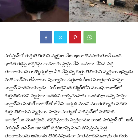
పాకిస్తాన్‌లో గుర్తుతెలియని వ్యక్తుల వేట ఇంకా కొనసాగుతూనే ఉంది.
భారత గడ్డపై టెర్రరిస్టు దాడులకు ప్లాన్లు వేసి అమలు చేసిన పెద్ద
తలకాయలను ఒక్కొక్కటిగా ఏరి వేస్తున్న గుర్తు తెలియని వ్యక్తులు ఇప్పుడు
మరో హెడ్‌ను లేపేశాయి. పుల్వామా ఉగ్రదాడి కీలక సూత్రధారి హమ్జా
బుర్హాన్ హతమయ్యాడు. పాక్‌ ఆక్రమిత కశ్మీర్‌లోని ముజఫరాబాద్‌లో
గుర్తుతెలియని వ్యక్తులు అతడిని కాల్చిచంపారు. ఒంటరిగా ఉన్న హమ్జా
బుర్హాన్‌ను సింగిల్ బుల్లెట్‌తో లేపేసి అక్కడి నుంచి పరారయ్యారు సదరు
గుర్తు తెలియని వ్యక్తులు. హమ్జా హత్యతో పాకిస్తాన్‌లో మరోసారి
అల్లకల్లోలం మొదలైంది. టెర్రరిస్టులకు స్వర్గధామంలాంటి పాకిస్తాన్‌లో.. అదీ
పాకిస్తాన్ ఐఎస్ఐ అండతో టెర్రరిజాన్ని పెంచి పోషిస్తున్న పెద్ద
తలకాయలను అవకాశం దొరికినప్పుడల్లా హతమారుస్తున్నారు ఈ గుర్తు