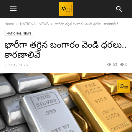
Home
NATIONAL NEWS
భారీగా తగ్గిన బంగారం వెండి ధరలు.. కారణాలివే
NATIONAL NEWS
భారీగా తగ్గిన బంగారం వెండి ధరలు..
కారణాలివే
53
0
June 12, 2026