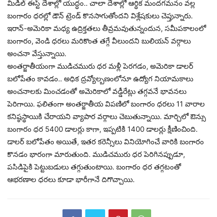
మిడిల్ ఈస్ట్ దేశాల్లో యుద్ధం.. చాలా దేశాల్లో ఆర్థిక మందగమనం వల్ల
బంగారం ధరల్లో డౌన్ ట్రెండ్ కొనసాగుతోందని విశ్లేషకులు చెప్తున్నారు.
ఇరాన్‌-అమెరికా మధ్య ఉద్రిక్తతలు తీవ్రమవుతున్నందున, సమీపకాలంలో
బంగారం, వెండి ధరలు మరికొంత తగ్గే వీలుందని బులియన్‌ వర్గాలు
అంచనా వేస్తున్నాయి.
అంతర్జాతీయంగా ముడిచమురు ధర మళ్లీ పెరగడం, అమెరికా డాలర్‌
బలోపేతం కావడం.. అధిక ద్రవ్యోల్బణంలోనూ ఉద్యోగ నియామకాలు
అంచనాలకు మించడంతో అమెరికాలో వడ్డీరేట్లు తగ్గవనే భావనలు
పెరిగాయి. ఫలితంగా అంతర్జాతీయ విపణిలో బంగారం ధరలు 11 వారాల
కనిష్ఠస్థాయికి చేరాయని వ్యాపార వర్గాలు చెబుతున్నాయి. మార్చిలో ఔన్సు
బంగారం ధర 5400 డాలర్లు కాగా, ఇప్పటికి 1400 డాలర్లు క్షీణించింది.
డాలర్‌ బలోపేతం అయితే, ఇతర కరెన్సీలు వినియోగించే వారికి బంగారం
కొనడం భారంగా మారుతుంది. ముడిచమురు ధర పెరిగినప్పుడూ,
పసిడిపైకి పెట్టుబడులు తగ్గుతుంటాయి. బంగారం ధర తగ్గటంతో
ఆభరణాల ధరలు కూడా భారీగానే దిగొచ్చాయి.