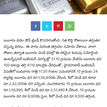
బంగారం ధరల డౌన్ ట్రెండ్ కొనసాగుతోంది. గత కొద్ది రోజులుగా తగ్గుతూ
వస్తున్న ధరలు.. ఈ వారం మరింత తగ్గుదల నమోదు చేశాయి. చాలా
రోజుల తర్వాత బంగారం వెండి ధరల్లో ఈ రకమైన కుదుపు నమోదైంది.
ఇంటర్నేషనల్ బులియన్ మార్కెట్లో 31.10 గ్రాముల మేలిమి బంగారం ధర
150 డాలర్లు తగ్గి 4110 డాలర్లకు చేరడంతో.. హైదరాబాద్‌ బులియన్‌
విపణిలో బుధవారం రాత్రి 11.30 గంటల సమయానికి 10 గ్రాముల 24
క్యారెట్ల బంగారం ధర రూ.1,50,400కు చేరింది. కిలో వెండి ధర కూడా
రూ.2,42,000కు దిగి వచ్చింది. మంగళవారం 10 గ్రాముల బంగారం ధర
రూ.1,56,900, కిలో వెండి ధర రూ.2,51,480 కి చేరింది. 10 గ్రాముల
బంగారం ధర రూ.6,000కు పైగా, కిలో వెండి ధర రూ.9,500 తగ్గింది.