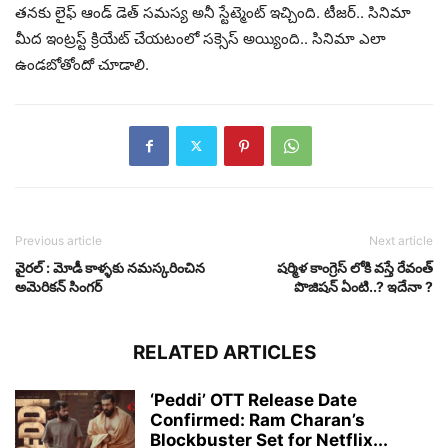
తనకు లైఫ్ ఆండ్ డెత్ సమస్య అనీ స్టేట్మెంట్ ఇచ్చింది. టీజర్.. సినిమా
మీద ఇంట్రస్ట్ క్రియేట్ చేయటంలో సక్సెస్ అయ్యింది.. సినిమా ఎలా
ఉండబోతోందో చూడాలి.
Previous article
Next article
వైరల్ : మోడీ కాళ్ళకు నమస్కరించిన
షర్మిళ కాంగ్రెస్ లోకి వస్తే రేవంత్
అమెరికన్ సింగర్
పొజిషన్ ఏంటి..? ఇదేనా ?
RELATED ARTICLES
‘Peddi’ OTT Release Date
Confirmed: Ram Charan’s
Blockbuster Set for Netflix...