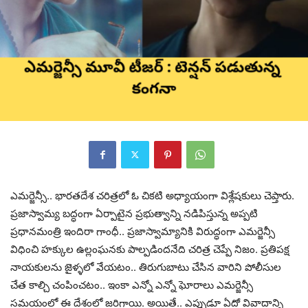
ఎమర్జెన్సీ.. భారతదేశ చరిత్రలో ఓ చికటి అధ్యాయంగా విశ్లేషకులు చెప్తారు.
ప్రజాస్వామ్య బద్ధంగా ఏర్పాటైన ప్రభుత్వాన్ని నడిపిస్తున్న అప్పటి
ప్రధానమంత్రి ఇందిరా గాంధీ.. ప్రజాస్వామ్యానికి విరుద్ధంగా ఎమర్జెన్సీ
విధించి హక్కుల ఉల్లంఘనకు పాల్పడిందనేది చరిత్ర చెప్పే నిజం. ప్రతిపక్ష
నాయకులను జైళ్ళలో వేయటం.. తిరుగుబాటు చేసిన వారిని పోలీసుల
చేత కాల్చి చంపించటం.. ఇంకా ఎన్నో ఎన్నో ఘోరాలు ఎమర్జెన్సీ
సమయంలో ఈ దేశంలో జరిగాయి. అయితే.. ఎప్పుడూ ఏదో వివాదాన్ని