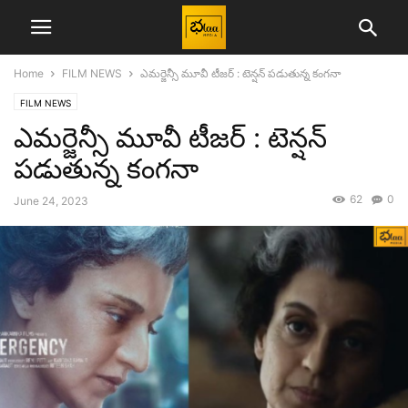
Home
FILM NEWS
ఎమర్జెన్సీ మూవీ టీజర్ : టెన్షన్ పడుతున్న కంగనా
FILM NEWS
ఎమర్జెన్సీ మూవీ టీజర్ : టెన్షన్
పడుతున్న కంగనా
62
0
June 24, 2023