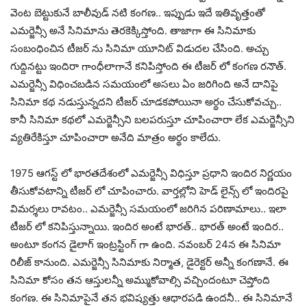
వెంట బెట్టుకునే బాలీవుడ్ నటి కంగణ.. ఇప్పుడు ఇదే ఇతివృత్తంతో
ఎమర్జెన్సీ అనే సినిమాను తెరకెక్కిస్తోంది. తాజాగా ఈ సినిమాకు
సంబంధించిన టీజర్ ను సినిమా యూనిట్ విడుదల చేసింది. అచ్చు
గుద్దినట్టు ఇందిరా గాంధీలాగానే కనిపిస్తోంది ఈ టీజర్ లో కంగణ రనౌత్.
ఎమర్జెన్సీ విధించబడిన సమయంలో అసలు ఏం జరిగింది అనే దానిపై
సినిమా కథ నడుస్తున్నదని టీజర్ చూడకపోయినా అర్థం చేసుకోవచ్చు..
కానీ సినిమా కథలో ఎమర్జెన్సీని బలపరుస్తూ చూపించారా లేక ఎమర్జెన్సీని
వ్యతిరేకిస్తూ చూపించారా అనేది మాత్రం అర్థం కాలేదు.
1975 ఆగస్ట్ లో భారతదేశంలో ఎమర్జెన్సీ విధిస్తూ ప్రధాని ఇందిర నిర్ణయం
తీసుకోవటాన్ని టీజర్ లో చూపించారు. వార్తల్లోని హెడ్ లైన్స్ లో ఇందిరపై
విమర్శలు రావటం.. ఎమర్జెన్సీ సమయంలో జరిగిన పరిణామాలు.. ఇలా
టీజర్ లో కనిపిస్తున్నాయి. ఇందిర అంటే భారత్.. భారత్ అంటే ఇందిర..
అంటూ కంగన డైలాగ్ ఇంట్రస్టింగ్ గా ఉంది. నవంబర్ 24న ఈ సినిమా
రిలీజ్ కానుంది. ఎమర్జెన్సీ సినిమాకు నిర్మాత, డైరెక్టర్ అన్నీ కంగణానే. ఈ
సినిమా కోసం తన ఆస్తులన్నీ అమ్ముకోవాల్సి వచ్చిందంటూ చెప్తోంది
కంగణ. ఈ సినిమాపైనే తన భవిష్యత్తు ఆధారపడి ఉందనీ.. ఈ సినిమానే