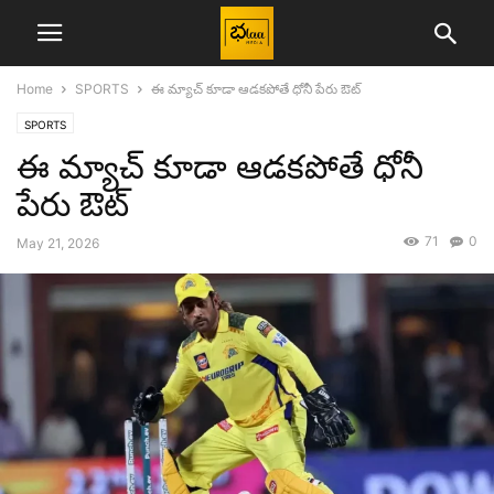
Home
SPORTS
ఈ మ్యాచ్ కూడా ఆడకపోతే ధోనీ పేరు ఔట్
SPORTS
ఈ మ్యాచ్ కూడా ఆడకపోతే ధోనీ
పేరు ఔట్
71
0
May 21, 2026