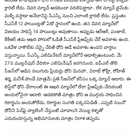
క్లారిటీ లేదు. చివరి మ్యాచ్ ఆడకుండా వదిలిపెట్టాడా.. లేక మ్యాచ్ టైమ్‌కు
మళ్ళీ వస్తాడా అనేదానిపై సీఎస్కే నుంచి ఎలాంటి క్లారిటీ లేదు. ప్రస్తుతం
సీఎస్‌కే 12 పాయింట్లతో ఏడో స్థానంలో ఉంది. తన చివరి మ్యాచ్‌లో
విజయం సాధిస్తే 14 పాయింట్లు అవుతాయి. అప్పుడు ఆర్‌ఆర్, పంజాబ్,
కేకేఆర్‌ తమ ఆఖరి పోరులో ఓడితే సీఎస్‌కే ప్లేఆఫ్స్‌కు చేరే అవకాశం ఉంది.
ఒకవేళ నాకౌట్‌కు చెన్నై చేరితే ధోని ఆడే అవకాశం ఉందని వార్తలు
వస్తున్నాయి. సీఎస్కే ఎలిమినేటర్‌ మ్యాచ్‌లోనే ఆడాల్సిఉంటుంది. మే
27న ముల్లన్‌పుర్‌ వేదికగా ఎలిమినేషన్‌ జరగనుంది. ఐపీఎల్‌ తొలి
సీజన్‌లో ఆడిన నలుగురు ప్లేయర్లు ధోని మినహా.. విరాట్ కోహ్లీ, రోహిత్
శర్మ, మనీశ్‌ పాండే మాత్రమే ప్రతి సీజన్‌లో కనీసం ఒక్క మ్యాచ్‌ ఆడారు. ఈ
లిస్ట్‌లో ధోని చేరాలంటే ఈ ఆఖరి మ్యాచ్‌లో లేదా ప్లేఆఫ్స్‌కు చేరుకుంటే
అందులోనైనా ఆడాలి. ఆడకపోతే మాత్రం ధోని ఆ ముగ్గురు సాధించిన
రికార్డును అందుకోలేడు. రికార్డుల సంగతి పక్కనపెడితే.. ఎప్పటి నుంచో
ధోనీని పిచ్‌ఫై బ్యాటింగ్ చేస్తుంటే చూడాలని వెయ్యి కళ్ళతో
ఎదురుచూస్తున్న అభిమానులకు మాత్రం నిరాశ తప్పదు.