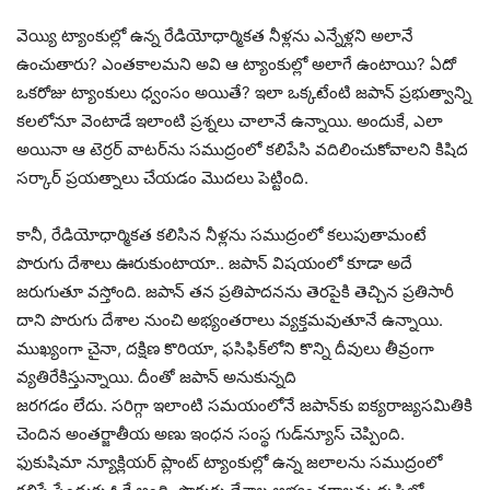
వెయ్యి ట్యాంకుల్లో ఉన్న రేడియోధార్మికత నీళ్లను ఎన్నేళ్లని అలానే
ఉంచుతారు? ఎంతకాలమని అవి ఆ ట్యాంకుల్లో అలాగే ఉంటాయి? ఏదో
ఒకరోజు ట్యాంకులు ధ్వంసం అయితే? ఇలా ఒక్కటేంటి జపాన్ ప్రభుత్వాన్ని
కలలోనూ వెంటాడే ఇలాంటి ప్రశ్నలు చాలానే ఉన్నాయి. అందుకే, ఎలా
అయినా ఆ టెర్రర్ వాటర్‌ను సముద్రంలో కలిపేసి వదిలించుకోవాలని కిషిద
సర్కార్ ప్రయత్నాలు చేయడం మొదలు పెట్టింది.
కానీ, రేడియోధార్మికత కలిసిన నీళ్లను సముద్రంలో కలుపుతామంటే
పొరుగు దేశాలు ఊరుకుంటాయా.. జపాన్ విషయంలో కూడా అదే
జరుగుతూ వస్తోంది. జపాన్ తన ప్రతిపాదనను తెరపైకి తెచ్చిన ప్రతిసారీ
దాని పొరుగు దేశాల నుంచి అభ్యంతరాలు వ్యక్తమవుతూనే ఉన్నాయి.
ముఖ్యంగా చైనా, దక్షిణ కొరియా, ఫసిఫిక్‌లోని కొన్ని దీవులు తీవ్రంగా
వ్యతిరేకిస్తున్నాయి. దీంతో జపాన్ అనుకున్నది
జరగడం లేదు. సరిగ్గా ఇలాంటి సమయంలోనే జపాన్‌కు ఐక్యరాజ్యసమితికి
చెందిన అంతర్జాతీయ అణు ఇంధన సంస్థ గుడ్‌న్యూస్ చెప్పింది.
ఫుకుషిమా న్యూక్లియర్ ప్లాంట్‌ ట్యాంకుల్లో ఉన్న జలాలను సముద్రంలో