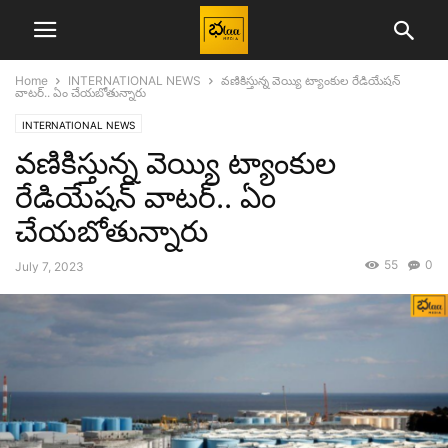
Home
INTERNATIONAL NEWS
వణికిస్తున్న వెయ్యి ట్యాంకుల రేడియేషన్
వాటర్.. ఏం చేయబోతున్నారు
INTERNATIONAL NEWS
వణికిస్తున్న వెయ్యి ట్యాంకుల
రేడియేషన్ వాటర్.. ఏం
చేయబోతున్నారు
55
0
July 7, 2023