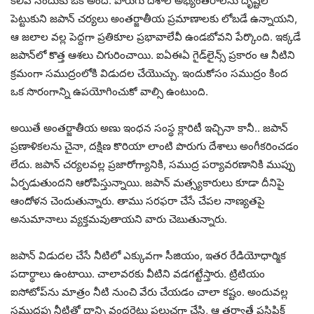
కలిపే సేందుకు ఓకే అంది. పొరుగు దేశాల అభ్యంతరాలను దృష్టిలో
పెట్టుకుని జపాన్ చర్యలు అంతర్జాతీయ ప్రమాణాలకు లోబడే ఉన్నాయని,
ఆ జలాల వల్ల పెద్దగా ప్రతికూల ప్రభావాలేవీ ఉండబోవని పేర్కొంది. ఇక్కడే
జపాన్‌లో కొత్త ఆశలు చిగురించాయి. ఐఏఈఏ గైడ్‌లైన్స్ ప్రకారం ఆ నీటిని
క్రమంగా సముద్రంలోకి విడుదల చేయొచ్చు. ఇందుకోసం సముద్రం కింద
ఒక సొరంగాన్ని ఉపయోగించుకో వాల్సి ఉంటుంది.
అయితే అంతర్జాతీయ అణు ఇంధన సంస్థ క్లారిటీ ఇచ్చినా కానీ.. జపాన్‌
ప్రణాళికలను చైనా, దక్షిణ కొరియా లాంటి పొరుగు దేశాలు అంగీకరించడం
లేదు. జపాన్ చర్యలవల్ల ప్రజారోగ్యానికి, సముద్ర పర్యావరణానికి ముప్పు
ఏర్పడుతుందని ఆరోపిస్తున్నాయి. జపాన్‌ మత్స్యకారులు కూడా దీనిపై
ఆందోళన చెందుతున్నారు. తాము సరఫరా చేసే చేపల నాణ్యతపై
అనుమానాలు వ్యక్తమవుతాయని వారు చెబుతున్నారు.
జపాన్ విడుదల చేసే నీటిలో ఎక్కువగా సీజియం, ఇతర రేడియోధార్మిక
పదార్థాలు ఉంటాయి. చాలావరకు వీటిని వడగట్టేస్తారు. ట్రిటియం
ఐసోటోప్‌ను మాత్రం నీటి నుంచి వేరు చేయడం చాలా కష్టం. అందువల్ల
సముద్రపు నీటితో దాన్ని వందరెట్లు పలుచగా చేసి, ఆ తర్వాతే పసిఫిక్‌