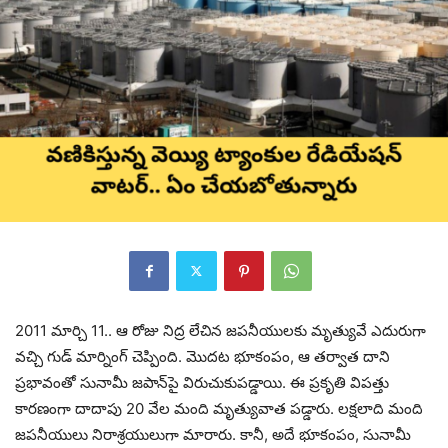
2011 మార్చి 11.. ఆ రోజు నిద్ర లేచిన జపనీయులకు మృత్యువే ఎదురుగా
వచ్చి గుడ్ మార్నింగ్ చెప్పింది. మొదట భూకంపం, ఆ తర్వాత దాని
ప్రభావంతో సునామీ జపాన్‌పై విరుచుకుపడ్డాయి. ఈ ప్రకృతి విపత్తు
కారణంగా దాదాపు 20 వేల మంది మృత్యువాత పడ్డారు. లక్షలాది మంది
జపనీయులు నిరాశ్రయులుగా మారారు. కానీ, అదే భూకంపం, సునామీ