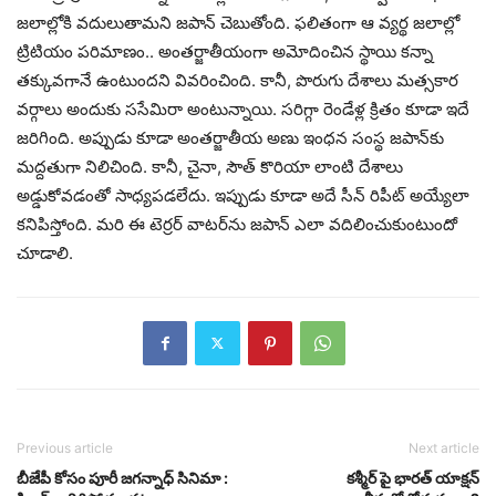
జలాల్లోకి వదులుతామని జపాన్‌ చెబుతోంది. ఫలితంగా ఆ వ్యర్థ జలాల్లో
ట్రిటియం పరిమాణం.. అంతర్జాతీయంగా అమోదించిన స్థాయి కన్నా
తక్కువగానే ఉంటుందని వివరించింది. కానీ, పొరుగు దేశాలు మత్సకార
వర్గాలు అందుకు ససేమిరా అంటున్నాయి. సరిగ్గా రెండేళ్ల క్రితం కూడా ఇదే
జరిగింది. అప్పుడు కూడా అంతర్జాతీయ అణు ఇంధన సంస్థ జపాన్‌కు
మద్దతుగా నిలిచింది. కానీ, చైనా, సౌత్ కొరియా లాంటి దేశాలు
అడ్డుకోవడంతో సాధ్యపడలేదు. ఇప్పుడు కూడా అదే సీన్ రిపీట్ అయ్యేలా
కనిపిస్తోంది. మరి ఈ టెర్రర్ వాటర్‌ను జపాన్ ఎలా వదిలించుకుంటుందో
చూడాలి.
Previous article
Next article
బీజేపీ కోసం పూరీ జగన్నాధ్ సినిమా :
కశ్మీర్ పై భారత్ యాక్షన్