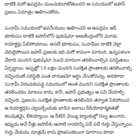
ధాటికి మరో ఉపద్రవం ముంచుకురాబోతుందని ఆ సమయంలో జపాన్
ప్రజలు ఏమాత్రం ఊహించలేదు.
సునామీ సమయంలో జపనీయులు ఊహించని ఆ ఉపద్రవం ఇదే.
భూకంపం దాటికి జపాన్‌లోని ఫుకుషిమా అణుకేంద్రంలోని మూడు
రియాక్టర్లు పేలిపోయాయి. అసలే భూకంపం, సునామీల దాటికి చెల్లా
చెదురైపోయిన జపాన్ ప్రజలకు ఇది మరో శాపంగా మారింది. ఉన్నపళంగా
వేలాది మందిని ఫుకుషిమా నుంచి దూరంగా తరలించాల్సిన పరిస్థితులు
ఏర్పడ్డాయి. అప్పట్లో 1.5 లక్షల మందిని సురక్షిత ప్రాంతాలకు తరలించాల్సి
వచ్చిందంటే పరిస్థితి ఎంత దారుణమో అర్ధం చేసుకోవచ్చు. అదికూడా
సునామీ విరుచుకుపడ్డ సమయంలో అంత మందిని సురక్షిత ప్రాంతాలకు
తరలించడం మాటలు కాదు. కానీ, జపాన్ ప్రభుత్వం ఆ పని చేయాల్సి
వచ్చింది. ప్రజలను సురక్షిత ప్రాంతాలకు తరలించిన తర్వాత పేలిపోయిన
ఆ రియాక్టర్లను చల్లబర్చేందుకు వాడిన జలాలు రేడియోధార్మికతతో
కలుషితమై, లీకయ్యాయి. ఆ నీటిని వెయ్యి ట్యాంకుల్లో నిల్వ ఉంచారు.
ఇప్పుడు అవే నీళ్లు జపాన్‌కు ఆనాటి గాయాన్ని పదే పదే గుర్తు చేస్తున్నాయి.
గుర్తు చేయడం మాత్రమే కాదు ప్రాణసంకటంగా మారాయి కూడా.